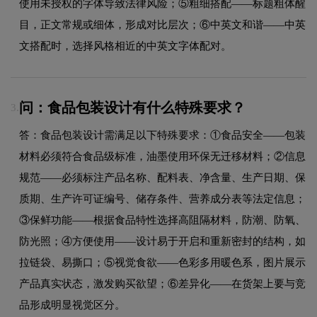
使用未授权的字体导致法律风险；⑤粗细搭配——标题粗体醒
目，正文常规或细体，形成对比层次；⑥中英文和谐——中英
文搭配时，选择风格相近的中英文字体配对。
问：食品包装设计有什么特殊要求？
3.
答：食品包装设计需满足以下特殊要求：①食品安全——包装
材料必须符合食品级标准，油墨使用环保无迁移材料；②信息
规范——必须标注产品名称、配料表、净含量、生产日期、保
质期、生产许可证编号、储存条件、营养成分表等法定信息；
③保鲜功能——根据食品特性选择高阻隔材料，防潮、防氧、
防光照；④方便使用——设计易于开启和重新密封的结构，如
拉链袋、易撕口；⑤视觉食欲——色彩多用暖色系，图片展示
产品真实状态，激发购买欲望；⑥差异化——在货架上要与竞
品形成明显视觉区分。