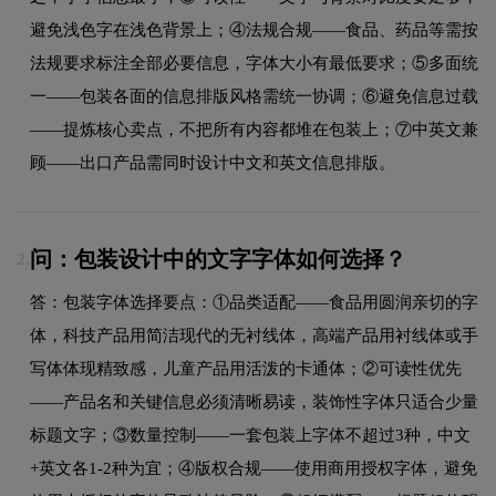
避免浅色字在浅色背景上；④法规合规——食品、药品等需按
法规要求标注全部必要信息，字体大小有最低要求；⑤多面统
一——包装各面的信息排版风格需统一协调；⑥避免信息过载
——提炼核心卖点，不把所有内容都堆在包装上；⑦中英文兼
顾——出口产品需同时设计中文和英文信息排版。
问：包装设计中的文字字体如何选择？
2.
答：包装字体选择要点：①品类适配——食品用圆润亲切的字
体，科技产品用简洁现代的无衬线体，高端产品用衬线体或手
写体体现精致感，儿童产品用活泼的卡通体；②可读性优先
——产品名和关键信息必须清晰易读，装饰性字体只适合少量
标题文字；③数量控制——一套包装上字体不超过3种，中文
+英文各1-2种为宜；④版权合规——使用商用授权字体，避免