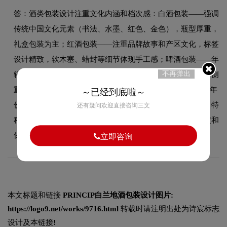
答：酒类包装设计注重文化内涵和档次感：白酒包装——强调
传统中国文化元素（书法、水墨、红色、金色），瓶型厚重，
礼盒包装为主；红酒包装——注重品牌故事和产区文化，标签
设计精致，软木塞、蜡封等细节体现手工感；啤酒包装——年
不再弹出
轻化和场景化，色彩鲜艳、图形大胆，罐装和瓶装设计各有侧
重；洋酒包装——简约现代、线条硬朗，突出品牌LOGO和年
～已经到底啦～
份标识。共同特点：瓶型本身是重要设计元素，标签材质（特
还有疑问欢迎直接咨询三文
种纸、烫金、凹凸）影响整体档次，礼盒装需考虑内衬固定和
保护。
立即咨询
本文标题和链接
PRINCIP白兰地酒包装设计图片:
https://logo9.net/works/9716.html
转载时请注明出处为诗宸标志
设计及本链接!