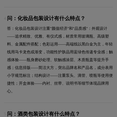
问：化妆品包装设计有什么特点？
4.
答：化妆品包装设计注重"颜值经济"和"品质感"：外观设计
——追求精致、优雅、有仪式感，材质常用玻璃瓶、高级塑
料、金属配件搭配；色彩运用——高端线以黑白金为主，年轻
线用马卡龙色或渐变，功能性护肤品用蓝绿色传递专业感；触
感体验——瓶身磨砂处理、软触感涂层、木质瓶盖等提升手
感；信息排版——简洁大方，突出品牌名和产品名，成分表用
小字规范标注；结构设计——注重泵头、滴管、喷瓶等使用便
捷性；开盒体验——内衬、丝带、说明书等细节体现品牌用
心。
问：酒类包装设计有什么特点？
5.