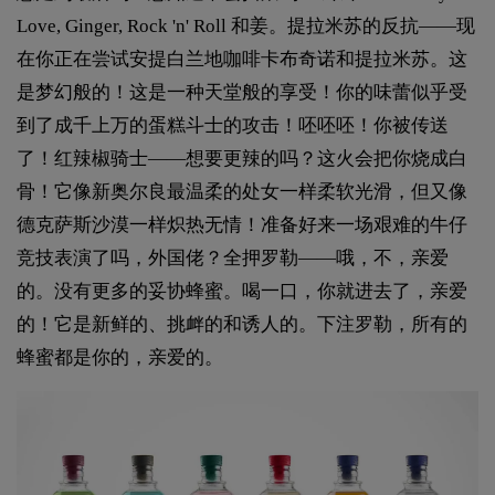
Love, Ginger, Rock 'n' Roll 和姜。提拉米苏的反抗——现
在你正在尝试安提白兰地咖啡卡布奇诺和提拉米苏。这
是梦幻般的！这是一种天堂般的享受！你的味蕾似乎受
到了成千上万的蛋糕斗士的攻击！呸呸呸！你被传送
了！红辣椒骑士——想要更辣的吗？这火会把你烧成白
骨！它像新奥尔良最温柔的处女一样柔软光滑，但又像
德克萨斯沙漠一样炽热无情！准备好来一场艰难的牛仔
竞技表演了吗，外国佬？全押罗勒——哦，不，亲爱
的。没有更多的妥协蜂蜜。喝一口，你就进去了，亲爱
的！它是新鲜的、挑衅的和诱人的。下注罗勒，所有的
蜂蜜都是你的，亲爱的。