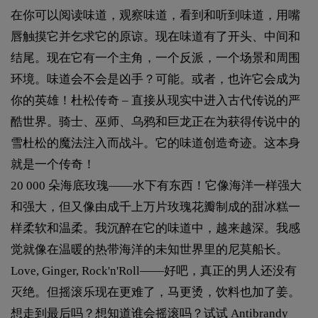
在你可以阅读味道，观察味道，看到和听到味道，用嘴
唇触摸它并乞求它的原谅。现在味道有了开头、中间和
结尾。现在它有一个主角，一个反派，一个场景和周围
环境。味道会不会是凶手？可能。或者，也许它会成为
你的英雄！杜松传奇 – 直接从现实中进入古代传说的严
酷世界。骑士、巫师、乌鸦和巨龙正在为获得传说中的
雪杜松的魔法注入而战斗。它的味道创造奇迹。这本身
就是一个传奇！
20 000 朵海底玫瑰——水下有东西！它像海洋一样强大
和强大，但又像由成千上万片玫瑰花瓣制成的甜冰糕一
样柔软和温柔。我沉醉在它的味道中，越来越深。我感
觉就像在温暖的热带海洋的未知世界里的尼莫船长。
Love, Ginger, Rock'n'Roll——好吧，真正的男人还没有
灭绝。但摇滚乐现在更难了，马更烫，饮料也加了姜。
想走到最后吗？想知道谁会摇滚吗？试试 Antibrandy