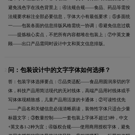
避免浅色字在浅色背景上；④法规合规——食品、药品等需按
法规要求标注全部必要信息，字体大小有最低要求；⑤多面统
一——包装各面的信息排版风格需统一协调；⑥避免信息过载
——提炼核心卖点，不把所有内容都堆在包装上；⑦中英文兼
顾——出口产品需同时设计中文和英文信息排版。
问：包装设计中的文字字体如何选择？
2.
答：包装字体选择要点：①品类适配——食品用圆润亲切的字
体，科技产品用简洁现代的无衬线体，高端产品用衬线体或手
写体体现精致感，儿童产品用活泼的卡通体；②可读性优先
——产品名和关键信息必须清晰易读，装饰性字体只适合少量
标题文字；③数量控制——一套包装上字体不超过3种，中文
+英文各1-2种为宜；④版权合规——使用商用授权字体，避免