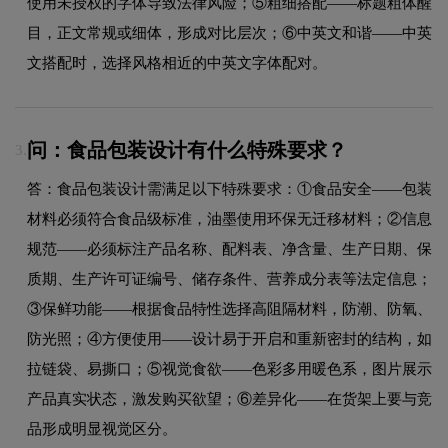
使用未授权的字体导致法律风险；⑤粗细搭配——标题粗体醒
目，正文常规或细体，形成对比层次；⑥中英文和谐——中英
文搭配时，选择风格相近的中英文字体配对。
问：食品包装设计有什么特殊要求？
3.
答：食品包装设计需满足以下特殊要求：①食品安全——包装
材料必须符合食品级标准，油墨使用环保无迁移材料；②信息
规范——必须标注产品名称、配料表、净含量、生产日期、保
质期、生产许可证编号、储存条件、营养成分表等法定信息；
③保鲜功能——根据食品特性选择高阻隔材料，防潮、防氧、
防光照；④方便使用——设计易于开启和重新密封的结构，如
拉链袋、易撕口；⑤视觉食欲——色彩多用暖色系，图片展示
产品真实状态，激发购买欲望；⑥差异化——在货架上要与竞
品形成明显视觉区分。