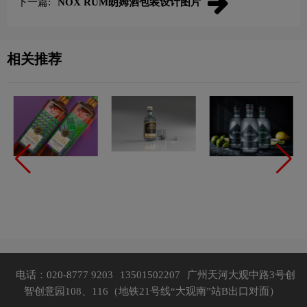
下一篇:
NOX RUM朗姆酒包装设计图片
相关推荐
电话：020-8777 9203
13501502207
广州天河大观中路3号创
智创意园108、116（地铁21号线“大观南”站B出口对面）