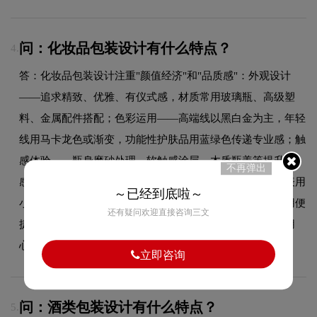
问：化妆品包装设计有什么特点？
4.
答：化妆品包装设计注重"颜值经济"和"品质感"：外观设计
——追求精致、优雅、有仪式感，材质常用玻璃瓶、高级塑
料、金属配件搭配；色彩运用——高端线以黑白金为主，年轻
线用马卡龙色或渐变，功能性护肤品用蓝绿色传递专业感；触
感体验——瓶身磨砂处理、软触感涂层、木质瓶盖等提升手
不再弹出
感；信息排版——简洁大方，突出品牌名和产品名，成分表用
～已经到底啦～
小字规范标注；结构设计——注重泵头、滴管、喷瓶等使用便
还有疑问欢迎直接咨询三文
捷性；开盒体验——内衬、丝带、说明书等细节体现品牌用
心。
立即咨询
问：酒类包装设计有什么特点？
5.