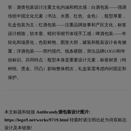
答：酒类包装设计注重文化内涵和档次感：白酒包装——强调
传统中国文化元素（书法、水墨、红色、金色），瓶型厚重，
礼盒包装为主；红酒包装——注重品牌故事和产区文化，标签
设计精致，软木塞、蜡封等细节体现手工感；啤酒包装——年
轻化和场景化，色彩鲜艳、图形大胆，罐装和瓶装设计各有侧
重；洋酒包装——简约现代、线条硬朗，突出品牌LOGO和年
份标识。共同特点：瓶型本身是重要设计元素，标签材质（特
种纸、烫金、凹凸）影响整体档次，礼盒装需考虑内衬固定和
保护。
本文标题和链接
Antibrandy酒包装设计图片:
https://logo9.net/works/9719.html
转载时请注明出处为诗宸标志
设计及本链接!