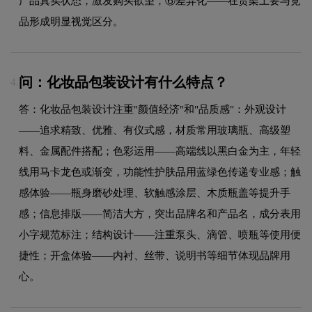
产品真实状态，激发购买欲望；⑥差异化——在货架上要与竞
品形成明显视觉区分。
问：化妆品包装设计有什么特点？
4.
答：化妆品包装设计注重"颜值经济"和"品质感"：外观设计
——追求精致、优雅、有仪式感，材质常用玻璃瓶、高级塑
料、金属配件搭配；色彩运用——高端线以黑白金为主，年轻
线用马卡龙色或渐变，功能性护肤品用蓝绿色传递专业感；触
感体验——瓶身磨砂处理、软触感涂层、木质瓶盖等提升手
感；信息排版——简洁大方，突出品牌名和产品名，成分表用
小字规范标注；结构设计——注重泵头、滴管、喷瓶等使用便
捷性；开盒体验——内衬、丝带、说明书等细节体现品牌用
心。