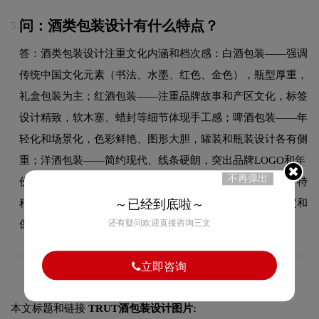
问：酒类包装设计有什么特点？
5.
答：酒类包装设计注重文化内涵和档次感：白酒包装——强调
传统中国文化元素（书法、水墨、红色、金色），瓶型厚重，
礼盒包装为主；红酒包装——注重品牌故事和产区文化，标签
设计精致，软木塞、蜡封等细节体现手工感；啤酒包装——年
轻化和场景化，色彩鲜艳、图形大胆，罐装和瓶装设计各有侧
重；洋酒包装——简约现代、线条硬朗，突出品牌LOGO和年
不再弹出
份标识。共同特点：瓶型本身是重要设计元素，标签材质（特
种纸、烫金、凹凸）影响整体档次，礼盒装需考虑内衬固定和
～已经到底啦～
还有疑问欢迎直接咨询三文
保护。
立即咨询
本文标题和链接
TRUT酒包装设计图片: