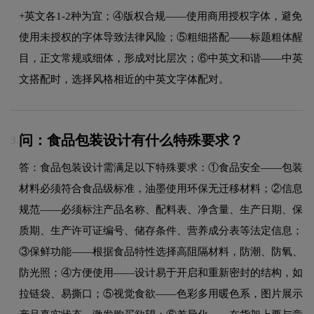
+英文各1-2种为宜；④版权合规——使用商用授权字体，避免
使用未授权的字体导致法律风险；⑤粗细搭配——标题粗体醒
目，正文常规或细体，形成对比层次；⑥中英文和谐——中英
文搭配时，选择风格相近的中英文字体配对。
问：食品包装设计有什么特殊要求？
3.
答：食品包装设计需满足以下特殊要求：①食品安全——包装
材料必须符合食品级标准，油墨使用环保无迁移材料；②信息
规范——必须标注产品名称、配料表、净含量、生产日期、保
质期、生产许可证编号、储存条件、营养成分表等法定信息；
③保鲜功能——根据食品特性选择高阻隔材料，防潮、防氧、
防光照；④方便使用——设计易于开启和重新密封的结构，如
拉链袋、易撕口；⑤视觉食欲——色彩多用暖色系，图片展示