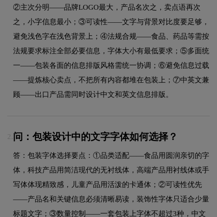
②主次分明——品牌LOGO最大，产品名次之，卖点语再次
之，小字信息最小；③可读性——文字与背景对比度要足够，
避免浅色字在浅色背景上；④法规合规——食品、药品等需按
法规要求标注全部必要信息，字体大小有最低要求；⑤多面统
一——包装各面的信息排版风格需统一协调；⑥避免信息过载
——提炼核心卖点，不把所有内容都堆在包装上；⑦中英文兼
顾——出口产品需同时设计中文和英文信息排版。
问：包装设计中的文字字体如何选择？
2.
答：包装字体选择要点：①品类适配——食品用圆润亲切的字
体，科技产品用简洁现代的无衬线体，高端产品用衬线体或手
写体体现精致感，儿童产品用活泼的卡通体；②可读性优先
——产品名和关键信息必须清晰易读，装饰性字体只适合少量
标题文字；③数量控制——一套包装上字体不超过3种，中文