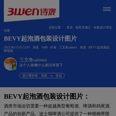
当前位置：
首页
创意灵感汇
包装设计理念
包装
BEVY起泡酒包装设计图片
2022-09-15 05:52:05
浏览
1648
作者
三文鱼salmon
来源
BEVY起泡酒品
牌包装
三文鱼salmon
这个人很懒什么都没有留下
v
设计爱好者、包装、vi、策划
BEVY起泡酒
包装设计
图片：
酒类市场迫切需要一种超越典型葡萄酒、啤酒和鸡尾酒
产品的创新产品。波士顿啤酒公司提供了一种模糊界限