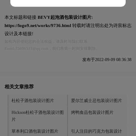
本文标题和链接
BEVY起泡酒包装设计图片:
https://logo9.net/works/9736.html
转载时请注明出处为诗宸标志
设计及本链接!
如有内容侵犯您的合法权益，请及时与我们联系
Email:75696531@qq.com，我们将第一时间安排删除。
发布于2022-09-09 08:36:38
相关文章推荐
杜松子酒包装设计图片
爱尔兰威士忌包装设计图片
Hickson杜松子酒包装设计图
烤鸭食品包装设计图片
片
草本利口酒包装设计图片
引人注目的巧克力包装设计