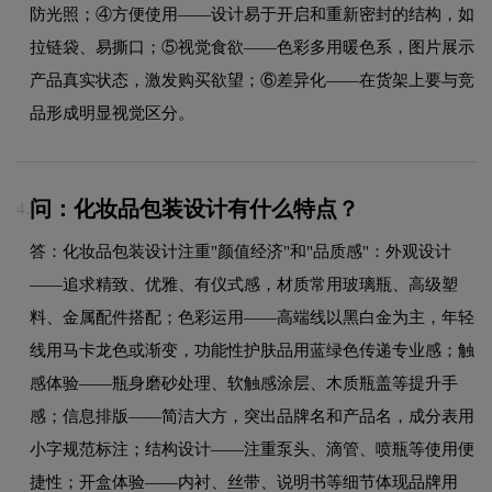
防光照；④方便使用——设计易于开启和重新密封的结构，如
拉链袋、易撕口；⑤视觉食欲——色彩多用暖色系，图片展示
产品真实状态，激发购买欲望；⑥差异化——在货架上要与竞
品形成明显视觉区分。
问：化妆品包装设计有什么特点？
4.
答：化妆品包装设计注重"颜值经济"和"品质感"：外观设计
——追求精致、优雅、有仪式感，材质常用玻璃瓶、高级塑
料、金属配件搭配；色彩运用——高端线以黑白金为主，年轻
线用马卡龙色或渐变，功能性护肤品用蓝绿色传递专业感；触
感体验——瓶身磨砂处理、软触感涂层、木质瓶盖等提升手
感；信息排版——简洁大方，突出品牌名和产品名，成分表用
小字规范标注；结构设计——注重泵头、滴管、喷瓶等使用便
捷性；开盒体验——内衬、丝带、说明书等细节体现品牌用