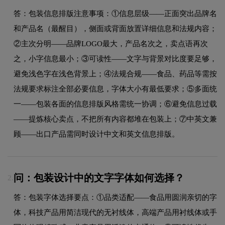
答：包装信息排版注意事项：①信息层级——正面突出品牌名
和产品名（最醒目），侧面或背面放置详细信息和法规内容；
②主次分明——品牌LOGO最大，产品名次之，卖点语再次
之，小字信息最小；③可读性——文字与背景对比度要足够，
避免浅色字在浅色背景上；④法规合规——食品、药品等需按
法规要求标注全部必要信息，字体大小有最低要求；⑤多面统
一——包装各面的信息排版风格需统一协调；⑥避免信息过载
——提炼核心卖点，不把所有内容都堆在包装上；⑦中英文兼
顾——出口产品需同时设计中文和英文信息排版。
问：包装设计中的文字字体如何选择？
2.
答：包装字体选择要点：①品类适配——食品用圆润亲切的字
体，科技产品用简洁现代的无衬线体，高端产品用衬线体或手