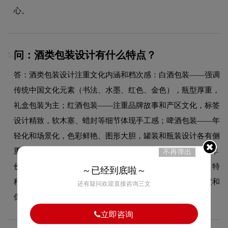
心。
问：酒类包装设计有什么特点？
5.
答：酒类包装设计注重文化内涵和档次感：白酒包装——强调
传统中国文化元素（书法、水墨、红色、金色），瓶型厚重，
礼盒包装为主；红酒包装——注重品牌故事和产区文化，标签
设计精致，软木塞、蜡封等细节体现手工感；啤酒包装——年
轻化和场景化，色彩鲜艳、图形大胆，罐装和瓶装设计各有侧
重；洋酒包装——简约现代、线条硬朗，突出品牌LOGO和年
不再弹出
份标识。共同特点：瓶型本身是重要设计元素，标签材质（特
～已经到底啦～
种纸、烫金、凹凸）影响整体档次，礼盒装需考虑内衬固定和
还有疑问欢迎直接咨询三文
保护。
立即咨询