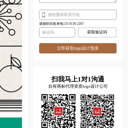
请接听回复来电135 0150 2207
获取验证码
立即获取logo设计预算
扫我马上1对1沟通
自有商标代理资质logo设计公司