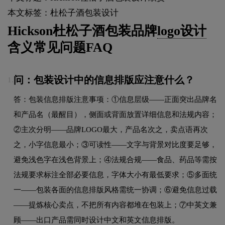
本文标签：杜松子酒包装设计
Hickson杜松子酒包装品牌
logo设计
含义常见问题FAQ
问：包装设计中的信息排版应注意什么？
1.
答：包装信息排版注意事项：①信息层级——正面突出品牌名
和产品名（最醒目），侧面或背面放置详细信息和法规内容；
②主次分明——品牌LOGO最大，产品名次之，卖点语再次
之，小字信息最小；③可读性——文字与背景对比度要足够，
避免浅色字在浅色背景上；④法规合规——食品、药品等需按
法规要求标注全部必要信息，字体大小有最低要求；⑤多面统
一——包装各面的信息排版风格需统一协调；⑥避免信息过载
——提炼核心卖点，不把所有内容都堆在包装上；⑦中英文兼
顾——出口产品需同时设计中文和英文信息排版。