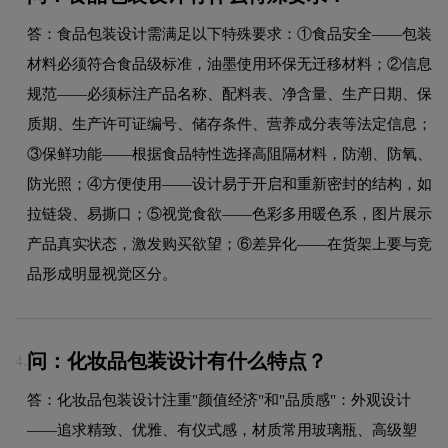
答：食品包装设计需满足以下特殊要求：①食品安全——包装
材料必须符合食品级标准，油墨使用环保无迁移材料；②信息
规范——必须标注产品名称、配料表、净含量、生产日期、保
质期、生产许可证编号、储存条件、营养成分表等法定信息；
③保鲜功能——根据食品特性选择高阻隔材料，防潮、防氧、
防光照；④方便使用——设计易于开启和重新密封的结构，如
拉链袋、易撕口；⑤视觉食欲——色彩多用暖色系，图片展示
产品真实状态，激发购买欲望；⑥差异化——在货架上要与竞
品形成明显视觉区分。
问：化妆品包装设计有什么特点？
4.
答：化妆品包装设计注重"颜值经济"和"品质感"：外观设计
——追求精致、优雅、有仪式感，材质常用玻璃瓶、高级塑