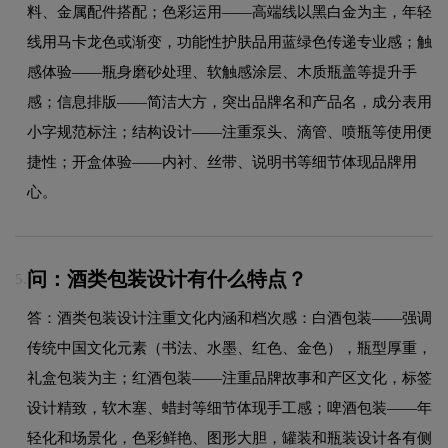
料、金属配件搭配；色彩运用——高端线以黑白金为主，年轻
线用马卡龙色或渐变，功能性护肤品用蓝绿色传递专业感；触
感体验——瓶身磨砂处理、软触感涂层、木质瓶盖等提升手
感；信息排版——简洁大方，突出品牌名和产品名，成分表用
小字规范标注；结构设计——注重泵头、滴管、喷瓶等使用便
捷性；开盒体验——内衬、丝带、说明书等细节体现品牌用
心。
问：酒类包装设计有什么特点？
5.
答：酒类包装设计注重文化内涵和档次感：白酒包装——强调
传统中国文化元素（书法、水墨、红色、金色），瓶型厚重，
礼盒包装为主；红酒包装——注重品牌故事和产区文化，标签
设计精致，软木塞、蜡封等细节体现手工感；啤酒包装——年
轻化和场景化，色彩鲜艳、图形大胆，罐装和瓶装设计各有侧