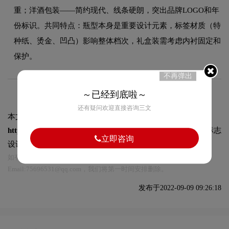
重；洋酒包装——简约现代、线条硬朗，突出品牌LOGO和年
份标识。共同特点：瓶型本身是重要设计元素，标签材质（特
种纸、烫金、凹凸）影响整体档次，礼盒装需考虑内衬固定和
保护。
不再弹出
～已经到底啦～
还有疑问欢迎直接咨询三文
本文标题和链接
Hickson杜松子酒包装设计图片:
https://logo9.net/works/9739.html
转载时请注明出处为诗宸标志
立即咨询
设计及本链接!
如有内容侵犯您的合法权益，请及时与我们联系
Email:75696531@qq.com，我们将第一时间安排删除。
发布于2022-09-09 09:26:18