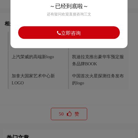
～已经到底啦～
还有疑问欢迎直接咨询三文
相关文章推荐
立即咨询
知名运动鞋品牌Converse品
国内体育垂直类网站虎扑体
牌升级
育更名虎扑
上汽荣威的高端新logo
凯迪拉克推出豪华车预定服
务品牌BOOK
加拿大国家艺术中心新
中国首次火星探测任务发布
LOGO
的logo
50
赞
热门文章