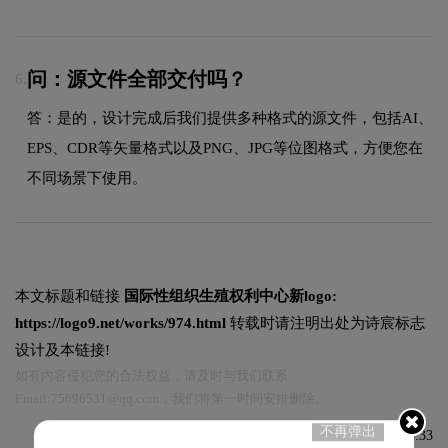
问：源文件全部交付吗？
6.
答：是的，设计完成后我们提供多种格式的源文件，包括AI、
EPS、CDR等矢量格式以及PNG、JPG等位图格式，方便您在
不同场景下使用。
本文标题和链接
国际性组织生殖权利中心新logo:
https://logo9.net/works/974.html
转载时请注明出处为诗宸标志
设计及本链接!
如有内容侵犯您的合法权益，请及时与我们联系
Email:75696531@qq.com，我们将第一时间安排删除。
不再弹出
发布于2020-11-05 10:20:33