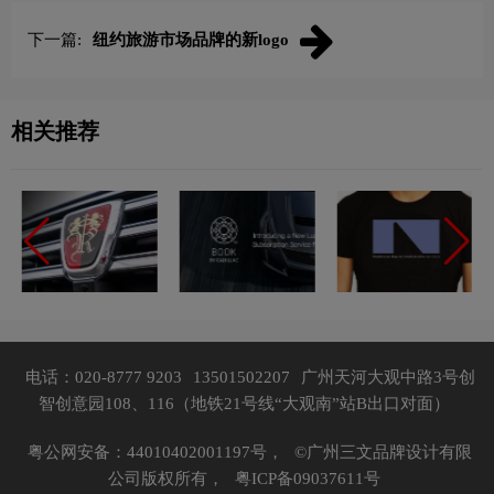
下一篇:
纽约旅游市场品牌的新logo
相关推荐
电话：020-8777 9203
13501502207
广州天河大观中路3号创
智创意园108、116（地铁21号线“大观南”站B出口对面）
粤公网安备：44010402001197号，
©广州三文品牌设计有限
公司版权所有，
粤ICP备09037611号