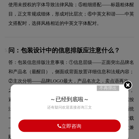
使用未授权的字体导致法律风险；⑤粗细搭配——标题粗体醒
目，正文常规或细体，形成对比层次；⑥中英文和谐——中英
文搭配时，选择风格相近的中英文字体配对。
问：包装设计中的信息排版应注意什么？
5.
答：包装信息排版注意事项：①信息层级——正面突出品牌名
和产品名（最醒目），侧面或背面放置详细信息和法规内容；
②主次分明——品牌LOGO最大，产品名次之，卖点语再次
不再弹出
之，小字信息最小；③可读性——文字与背景对比度要足够，
～已经到底啦～
避免浅色字在浅色背景上；④法规合规——食品、药品等需按
还有疑问欢迎直接咨询三文
法规要求标注全部必要信息，字体大小有最低要求；⑤多面统
一——包装各面的信息排版风格需统一协调；⑥避免信息过载
立即咨询
——提炼核心卖点，不把所有内容都堆在包装上；⑦中英文兼
顾——出口产品需同时设计中文和英文信息排版。