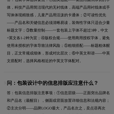
体，科技产品用简洁现代的无衬线体，高端产品用衬线体或手
写体体现精致感，儿童产品用活泼的卡通体；②可读性优先
——产品名和关键信息必须清晰易读，装饰性字体只适合少量
标题文字；③数量控制——一套包装上字体不超过3种，中文
+英文各1-2种为宜；④版权合规——使用商用授权字体，避免
使用未授权的字体导致法律风险；⑤粗细搭配——标题粗体醒
目，正文常规或细体，形成对比层次；⑥中英文和谐——中英
文搭配时，选择风格相近的中英文字体配对。
问：包装设计中的信息排版应注意什么？
3.
答：包装信息排版注意事项：①信息层级——正面突出品牌名
和产品名（最醒目），侧面或背面放置详细信息和法规内容；
②主次分明——品牌LOGO最大，产品名次之，卖点语再次