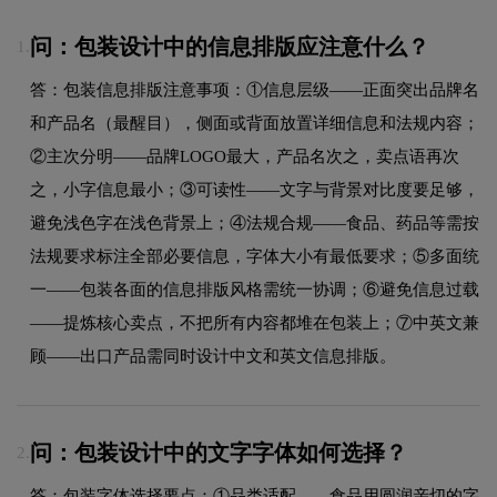
问：包装设计中的信息排版应注意什么？
1.
答：包装信息排版注意事项：①信息层级——正面突出品牌名
和产品名（最醒目），侧面或背面放置详细信息和法规内容；
②主次分明——品牌LOGO最大，产品名次之，卖点语再次
之，小字信息最小；③可读性——文字与背景对比度要足够，
避免浅色字在浅色背景上；④法规合规——食品、药品等需按
法规要求标注全部必要信息，字体大小有最低要求；⑤多面统
一——包装各面的信息排版风格需统一协调；⑥避免信息过载
——提炼核心卖点，不把所有内容都堆在包装上；⑦中英文兼
顾——出口产品需同时设计中文和英文信息排版。
问：包装设计中的文字字体如何选择？
2.
答：包装字体选择要点：①品类适配——食品用圆润亲切的字