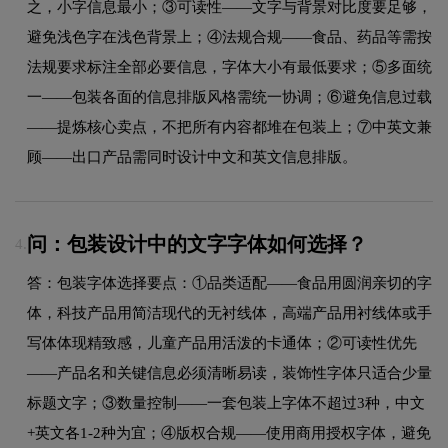
之，小字信息最小；③可读性——文字与背景对比度要足够，
避免浅色字在浅色背景上；④法规合规——食品、药品等需按
法规要求标注全部必要信息，字体大小有最低要求；⑤多面统
一——包装各面的信息排版风格需统一协调；⑥避免信息过载
——提炼核心卖点，不把所有内容都堆在包装上；⑦中英文兼
顾——出口产品需同时设计中文和英文信息排版。
问：包装设计中的文字字体如何选择？
4.
答：包装字体选择要点：①品类适配——食品用圆润亲切的字
体，科技产品用简洁现代的无衬线体，高端产品用衬线体或手
写体体现精致感，儿童产品用活泼的卡通体；②可读性优先
——产品名和关键信息必须清晰易读，装饰性字体只适合少量
标题文字；③数量控制——一套包装上字体不超过3种，中文
+英文各1-2种为宜；④版权合规——使用商用授权字体，避免