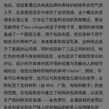
妆品。该提案通过从构成品牌的香味的精致和女性气质
入手，在其视觉语言中保存了这些情感。这个概念的灵
感来自蒲公英，它传达了轻盈和流动的美丽概念。整朵
花被用在了deo cologne的盒子和瓶子里，极简的表现被
做成了一个图形元素，用于包装布置。然后将种子用于
制造另外两种产品：身体喷雾和保湿乳液。这种组合提
升了家庭的认同感，同时也鼓励了三品之间的对话。粉
红色的色调与身份相得益彰，金色提供了精致而突出的
对位。设计的字体将衬线字母的优雅与流畅动人的细节
相结合，创造出独特而独特的单词“Cherie”。因此，字
体可以单独使用，也可以与其他视觉元素结合使用，从
而拓宽了支持材料（如 POS、广告、海报和数字）的使
用范围。在包装制造中建立了特殊的包装饰面，以实现
生产线的附加价值感——金色烫印、金属基材的使用以
及在包装盒和生产线上所有物品的标签上应用哑光层