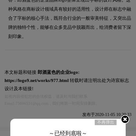
种风格在商标设计领域具有较好的适用性，设计师在标志中融
合了字标的核心手法，既符合行业的一般审美特征，又突出品
牌的独特个性，能够在众多竞品中脱颖而出，给消费者留下深
刻印象。
本文标题和链接
郎酒蓝色的企业logo:
https://logo9.net/works/977.html
转载时请注明出处为诗宸标志
设计及本链接!
如有内容侵犯您的合法权益，请及时与我们联系
Email:75696531@qq.com，我们将第一时间安排删除。
发布于2020-11-05 10:20:33
不再弹出
～已经到底啦～