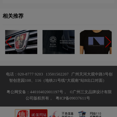
相关推荐
电话：020-8777 9203
13501502207
广州天河大观中路3号创
智创意园108、116（地铁21号线“大观南”站B出口对面）
粤公网安备：44010402001197号，
©广州三文品牌设计有限
公司版权所有，
粤ICP备09037611号