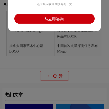
相关文章推荐
还有疑问欢迎直接咨询三文
知名运动鞋品牌Converse品
国内体育垂直类网站虎扑体
立即咨询
牌升级
育更名虎扑
上汽荣威的高端新logo
凯迪拉克推出豪华车预定服
务品牌BOOK
加拿大国家艺术中心新
中国首次火星探测任务发布
LOGO
的logo
50
赞
热门文章