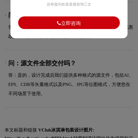
还有疑问欢迎直接咨询三文
问：额外修改如何收费？
4.
立即咨询
答：超出合同约定范围的额外修改，请咨询客服获取具体优惠
政策，我们将根据修改幅度提供合理报价。
问：源文件全部交付吗？
5.
答：是的，设计完成后我们提供多种格式的源文件，包括AI、
EPS、CDR等矢量格式以及PNG、JPG等位图格式，方便您在
不同场景下使用。
本文标题和链接
VClub冰淇淋包装设计图片: