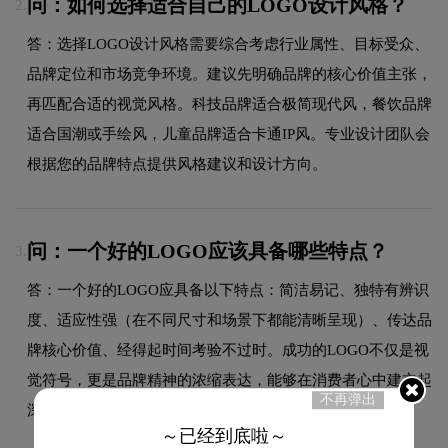
问：如何选择适合自己的LOGO设计风格？
2.
答：选择LOGO设计风格需要综合考虑行业属性、目标受众、
品牌定位和市场竞争环境。建议先明确品牌的核心价值主张，
再匹配合适的视觉风格。科技品牌适合极简现代风，餐饮品牌
适合国潮或手绘风，儿童品牌适合卡通IP风。专业设计团队会
根据您的品牌特点提供风格建议和设计方向。
问：一个好的LOGO应该具备哪些特点？
3.
答：一个好的LOGO应具备以下特点：简洁易记、独特有辨识
度、适应性强（在不同尺寸和场景下都能清晰呈现）、传达品
牌核心价值、经得起时间考验不过时。成功的LOGO不仅是视
觉符号，更是品牌精神的浓缩表达，能够在消费者心中建立起
不再弹出
深刻的品牌联想。
～已经到底啦～