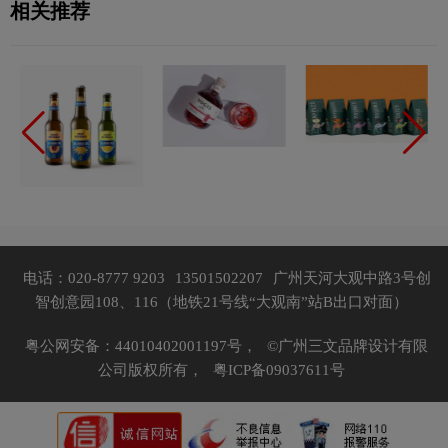
相关推荐
电话：020-8777 9203
13501502207
广州天河大观中路3号创
智创意园108、116（地铁21号线“大观南”站B出口对面）
粤公网安备：44010402001197号，
©广州三文品牌设计有限
公司版权所有，
粤ICP备09037611号