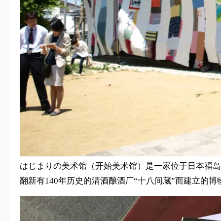
はじまりの美术馆（开始美术馆）是一家位于日本福岛县
翻新有140年历史的清酒酿酒厂“十八间蔵”而建立的博