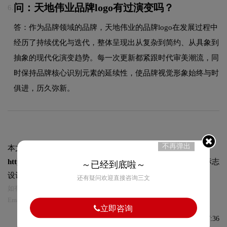
问：天地伟业品牌logo有过演变吗？
6.
答：作为品牌领域的品牌，天地伟业的品牌logo在发展过程中
经历了持续优化与迭代，整体呈现出从复杂到简约、从具象到
抽象的现代化演变趋势。每一次更新都紧跟时代审美潮流，同
时保持品牌核心识别元素的延续性，使品牌视觉形象始终与时
俱进，历久弥新。
不再弹出
本文标题和链接
天地伟业标志logo图片:
https://logo9.net/works/9865.html
转载时请注明出处为诗宸标志
～已经到底啦～
设计及本链接!
还有疑问欢迎直接咨询三文
如有内容侵犯您的合法权益，请及时与我们联系
Email:75696531@qq.com，我们将第一时间安排删除。
立即咨询
发布于2022-10-01 08:27:36