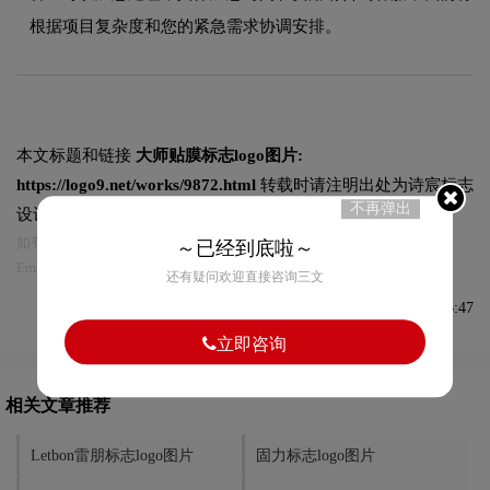
根据项目复杂度和您的紧急需求协调安排。
本文标题和链接
大师贴膜标志logo图片:
https://logo9.net/works/9872.html
转载时请注明出处为诗宸标志
不再弹出
设计及本链接!
如有内容侵犯您的合法权益，请及时与我们联系
～已经到底啦～
Email:75696531@qq.com，我们将第一时间安排删除。
还有疑问欢迎直接咨询三文
发布于2022-10-02 08:36:47
立即咨询
相关文章推荐
Letbon雷朋标志logo图片
固力标志logo图片