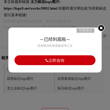
本文标题和链接
太力标志logo图片:
https://logo9.net/works/9882.html
转载时请注明出处为诗宸标志
设计及本链接!
如有内容侵犯您的合法权益，请及时与我们联系
Email:75696531@qq.com，我们将第一时间安排删除。
不再弹出
发布于2022-10-04 08:17:35
～已经到底啦～
还有疑问欢迎直接咨询三文
相关文章推荐
立即咨询
美丽雅标志logo图片
中鼎集团标志logo图片
双西标志logo图片
拓普集团标志logo图片
龙士达标志logo图片
振兴标志logo图片