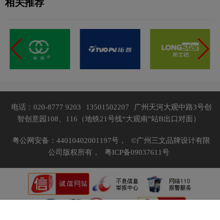
相关推荐
电话：020-8777 9203
13501502207
广州天河大观中路3号创
智创意园108、116（地铁21号线“大观南”站B出口对面）
粤公网安备：44010402001197号，
©广州三文品牌设计有限
公司版权所有，
粤ICP备09037611号