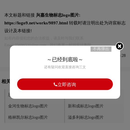
本文标题和链接
兴嘉生物标志logo图片:
https://logo9.net/works/9897.html
转载时请注明出处为诗宸标志
设计及本链接!
如有内容侵犯您的合法权益，请及时与我们联系
Email:75696531@qq.com，我们将第一时间安排删除。
不再弹出
发布于2022-10-06 08:46:28
～已经到底啦～
还有疑问欢迎直接咨询三文
相关文章推荐
立即咨询
恩贝集团标志logo图片
立达尔标志logo图片
金河生物标志logo图片
新和成标志logo图片
格林凯尔标志logo图片
溢多利标志logo图片