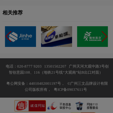
相关推荐
电话：020-8777 9203
13501502207
广州天河大观中路3号创
智创意园108、116（地铁21号线“大观南”站B出口对面）
粤公网安备：44010402001197号，
©广州三文品牌设计有限
公司版权所有，
粤ICP备09037611号