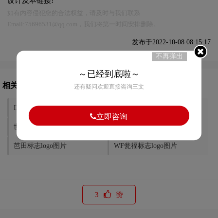
设计及本链接!
如有内容侵犯您的合法权益，请及时与我们联系
Email:75696531@qq.com，我们将第一时间安排删除。
发布于2022-10-08 08:15:17
不再弹出
～已经到底啦～
相关文章推荐
还有疑问欢迎直接咨询三文
ILIFE联丰标志logo图片
gloria凯莱标志logo图片
立即咨询
世友地板标志logo图片
生活家地板标志logo图片
芭田标志logo图片
WF瓮福标志logo图片
3
赞