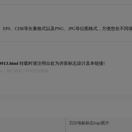
EPS、CDR等矢量格式以及PNG、JPG等位图格式，方便您在不同
/9913.html
转载时请注明出处为诗宸标志设计及本链接!
.com，我们将第一时间安排删除。
贝尔地板标志logo图片