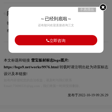
不再弹出
问：LOGO商用版权归属？
6.
～已经到底啦～
答：项目尾款结清后，LOGO设计版权将完整移交给甲方所
还有疑问欢迎直接咨询三文
有，您可自由用于商业用途，无需额外支付版权费用。
立即咨询
本文标题和链接
雪宝板材标志logo图片:
https://logo9.net/works/9976.html
转载时请注明出处为诗宸标志
设计及本链接!
如有内容侵犯您的合法权益，请及时与我们联系
Email:75696531@qq.com，我们将第一时间安排删除。
发布于2022-10-19 09:26:29