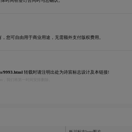
具体时间在签订合同时与您确认。
有，您可自由用于商业用途，无需额外支付版权费用。
ks/9993.html
转载时请注明出处为诗宸标志设计及本链接!
.com，我们将第一时间安排删除。
板川标志logo图片