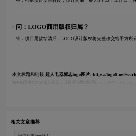
答：根据项目复杂程度，设计周期一般为5至22个工作日，
问：LOGO商用版权归属？
6.
答：项目尾款结清后，LOGO设计版权将完整移交给甲方所
本文标题和链接
超人电器标志logo图片:
https://logo9.net/wor
如有内容侵犯您的合法权益，请及时与我们联系Email:75696531@qq
相关文章推荐
华帝标志logo图片