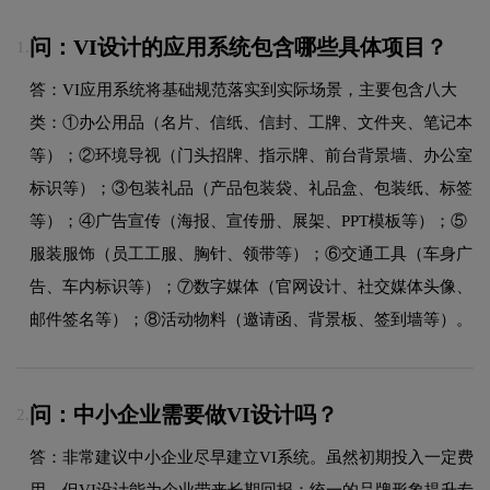
问：VI设计的应用系统包含哪些具体项目？
1.
答：VI应用系统将基础规范落实到实际场景，主要包含八大
类：①办公用品（名片、信纸、信封、工牌、文件夹、笔记本
等）；②环境导视（门头招牌、指示牌、前台背景墙、办公室
标识等）；③包装礼品（产品包装袋、礼品盒、包装纸、标签
等）；④广告宣传（海报、宣传册、展架、PPT模板等）；⑤
服装服饰（员工工服、胸针、领带等）；⑥交通工具（车身广
告、车内标识等）；⑦数字媒体（官网设计、社交媒体头像、
邮件签名等）；⑧活动物料（邀请函、背景板、签到墙等）。
问：中小企业需要做VI设计吗？
2.
答：非常建议中小企业尽早建立VI系统。虽然初期投入一定费
用，但VI设计能为企业带来长期回报：统一的品牌形象提升专