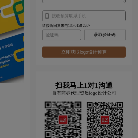
请接听回复来电135 0150 2207
获取验证码
立即获取logo设计预算
扫我马上1对1沟通
自有商标代理资质logo设计公司