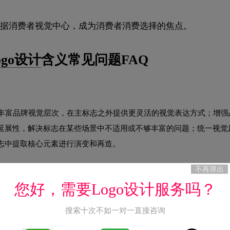
据消费者视觉中心，成为消费者消费选择的焦点。
ogo设计
含义常见问题FAQ
：丰富品牌视觉层次，在主标志之外提供更灵活的视觉表达方式；增强
延展性，解决标志在某些场景中不适用或不够丰富的问题；统一视觉
志中提取核心元素进行演变和再造。
不再弹出
您好，需要Logo设计服务吗？
识别系统包含三个层次：MI（Mind Identity）理念识别——企业的核心价值观
搜索十次不如一对一直接咨询
管理规范、员工行为、对外活动等行为层面；VI（Visual Identity）视