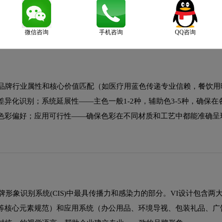
的"心"（灵魂），BI是企业的"手"（行动），VI是企业的"脸"（
微信咨询
手机咨询
QQ咨询
与品牌行业属性和核心价值匹配（如医疗用蓝色传递专业信赖，餐饮用
异化识别；系统延展性——主色一般1-2种，辅助色3-5种，确保在
色彩偏好；应用可行性——确保色彩在不同材质和工艺中都能准确呈
是企业品牌形象识别系统(CIS)中最具传播力和感染力的部分。VI设计包含
等核心元素规范）和应用系统（办公用品、环境导视、包装礼品、广