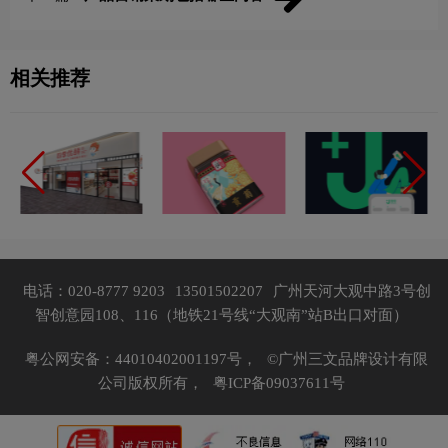
相关推荐
电话：020-8777 9203
13501502207
广州天河大观中路3号创
智创意园108、116（地铁21号线“大观南”站B出口对面）
粤公网安备：44010402001197号，
©广州三文品牌设计有限
公司版权所有，
粤ICP备09037611号