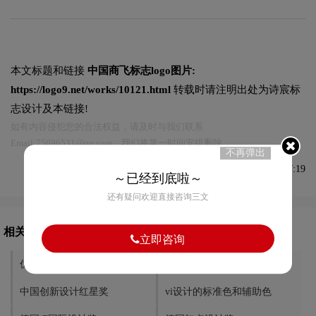
本文标题和链接
中国商飞标志logo图片:
https://logo9.net/works/10121.html
转载时请注明出处为诗宸标
志设计及本链接!
如有内容侵犯您的合法权益，请及时与我们联系
Email:75696531@qq.com，我们将第一时间安排删除。
不再弹出
发布于2022-11-12 08:37:19
～已经到底啦～
还有疑问欢迎直接咨询三文
相关文章推荐
立即咨询
优秀vi设计需要突出哪些亮点
东方航空标志logo图片
中国创新设计红星奖
vi设计的标准色和辅助色