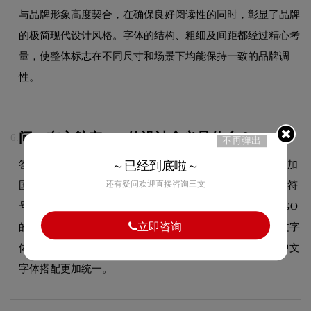
与品牌形象高度契合，在确保良好阅读性的同时，彰显了品牌
的极简现代设计风格。字体的结构、粗细及间距都经过精心考
量，使整体标志在不同尺寸和场景下均能保持一致的品牌调
性。
问：东方航空logo的设计含义是什么？
6.
不再弹出
答：东航此次LOGO优化升级基于企业新的战略规划以及更加
～已经到底啦～
还有疑问欢迎直接咨询三文
国际化的需要，于是新的LOGO最大程度保留了原有的识别符
号——飞翔的燕子、红蓝色搭配以及字体组合方式。新LOGO
立即咨询
的中文字体仍旧沿用圆体，只是有一些细微的变化，而英文字
体从原来的直角无衬线字体变为新的圆角无衬线字体，与中文
字体搭配更加统一。