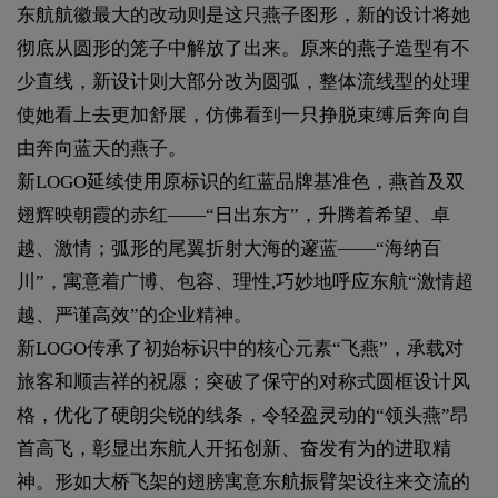
东航航徽最大的改动则是这只燕子图形，新的设计将她
彻底从圆形的笼子中解放了出来。原来的燕子造型有不
少直线，新设计则大部分改为圆弧，整体流线型的处理
使她看上去更加舒展，仿佛看到一只挣脱束缚后奔向自
由奔向蓝天的燕子。
新LOGO延续使用原标识的红蓝品牌基准色，燕首及双
翅辉映朝霞的赤红——“日出东方”，升腾着希望、卓
越、激情；弧形的尾翼折射大海的邃蓝——“海纳百
川”，寓意着广博、包容、理性,巧妙地呼应东航“激情超
越、严谨高效”的企业精神。
新LOGO传承了初始标识中的核心元素“飞燕”，承载对
旅客和顺吉祥的祝愿；突破了保守的对称式圆框设计风
格，优化了硬朗尖锐的线条，令轻盈灵动的“领头燕”昂
首高飞，彰显出东航人开拓创新、奋发有为的进取精
神。形如大桥飞架的翅膀寓意东航振臂架设往来交流的