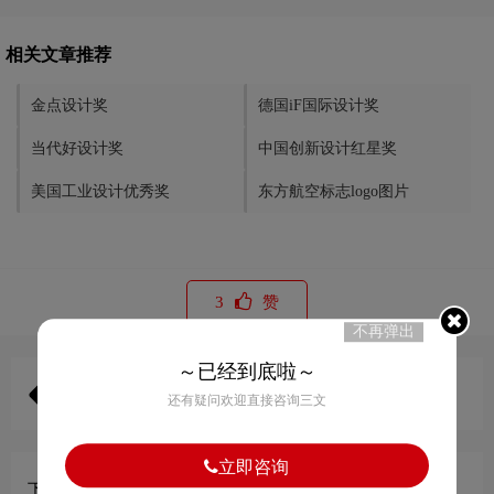
相关文章推荐
金点设计奖
德国iF国际设计奖
当代好设计奖
中国创新设计红星奖
美国工业设计优秀奖
东方航空标志logo图片
3
赞
不再弹出
～已经到底啦～
上一篇:
德国iF国际设计奖
还有疑问欢迎直接咨询三文
立即咨询
下一篇:
美国工业设计优秀奖