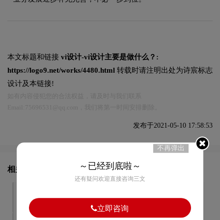
本文标题和链接
vi设计-vi设计主要是做什么？:
https://logo9.net/works/4480.html
转载时请注明出处为诗宸标志
设计及本链接!
如有内容侵犯您的合法权益，请及时与我们联系
Email:75696531@qq.com，我们将第一时间安排删除。
发布于2021-05-10 17:58:53
不再弹出
～已经到底啦～
相关文章推荐
还有疑问欢迎直接咨询三文
餐饮vi设计-餐饮vi设计有哪
vi设计方案-vi设计方案包括
些特点？
什么？
立即咨询