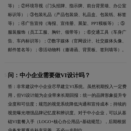
等）；②环境导视（门头招牌、指示牌、前台背景墙、办公室
标识等）；③包装礼品（产品包装袋、礼品盒、包装纸、标签
等）；④广告宣传（海报、宣传册、展架、PPT模板等）；⑤
服装服饰（员工工服、胸针、领带等）；⑥交通工具（车身广
告、车内标识等）；⑦数字媒体（官网设计、社交媒体头像、
邮件签名等）；⑧活动物料（邀请函、背景板、签到墙等）。
问：中小企业需要做VI设计吗？
5.
答：非常建议中小企业尽早建立VI系统。虽然初期投入一定费
用，但VI设计能为企业带来长期回报：统一的品牌形象提升专
业度和可信度；规范的视觉系统降低沟通和宣传成本；持续的
视觉曝光增强品牌记忆度和辨识度。对于中小企业，可以从基
础VI套餐入手（LOGO+核心办公用品+基础规范），后期根据
业务发展逐步补充完善，不必一步到位。