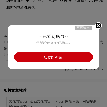
BI是企业的"手"（行动），VI是企业的"脸"（形象），VI是MI
和BI的视觉化表达。
不再弹出
本文标题和链接
VI视觉设计-VI视觉设计的内容是什么？:
～已经到底啦～
https://logo9.net/works/4488.html
转载时请注明出处为诗宸标志
还有疑问欢迎直接咨询三文
设计及本链接!
如有内容侵犯您的合法权益，请及时与我们联系
立即咨询
Email:75696531@qq.com，我们将第一时间安排删除。
发布于2021-05-11 09:51:12
相关文章推荐
文化内容设计-企业文化内容
vi设计网站-vi设计网站有哪
设计包括哪些？
些？