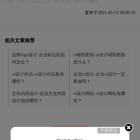
Email:75696531@qq.com，我们将第一时间安排删除。
发布于2021-05-13 18:09:35
相关文章推荐
品牌logo设计-企业标志应如
vi辅助图形-vi设计辅助图形
何定位？
是什么？
vi设计作品-vi设计作品集有
企业vi设计-企业vi设计一定
哪些？
要做吗？
文化内容设计-企业文化内容
vi设计网站-vi设计网站有哪
设计包括哪些？
些？
不再弹出
56
赞