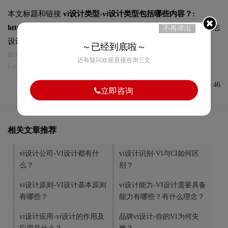
本文标题和链接
vi设计类型-vi设计类型包括哪些内容？:
https://logo9.net/works/4856.html
转载时请注明出处为诗宸标志
不再弹出
设计及本链接!
～已经到底啦～
如有内容侵犯您的合法权益，请及时与我们联系
还有疑问欢迎直接咨询三文
Email:75696531@qq.com，我们将第一时间安排删除。
发布于2021-06-09 16:35:46
立即咨询
相关文章推荐
vi设计公司-VI设计都有什
vi设计识别-VI与CI如何区
么？
别？
vi设计原则-VI设计基本原则
vi设计能力-VI设计需要具备
有哪些？
能力有哪些？有什么理念？
vi设计应用-vi设计的作用及
品牌vi设计-你的VI为何失