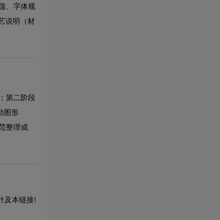
值、字体规
艺说明（材
；第二阶段
助图形
范整理成
计及本链接!