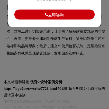
还有疑问欢迎直接咨询三文
问：VI设计完成后企业如何落地执行？
5.
立即咨询
答：VI落地执行需要注意以下几点：首先，严格按VI手册规
范制作各类物料，确保色彩、字体、标志使用正确无误；其
次，对员工进行VI知识培训，让全员了解品牌视觉规范的重要
性；再者，委托专业印刷制作商生产物料，避免因制作工艺不
达标影响品牌形象；最后，建立VI使用监督机制，定期检查各
接触点的视觉呈现是否规范，发现偏差及时纠正。
本文标题和链接
优秀vi设计案例分析:
https://logo9.net/works/7721.html
转载时请注明出处为诗宸标志
设计及本链接!
如有内容侵犯您的合法权益，请及时与我们联系
Email:75696531@qq.com，我们将第一时间安排删除。