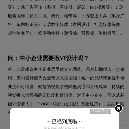
等）；④广告宣传（海报、宣传册、展架、PPT模板等）；⑤
服装服饰（员工工服、胸针、领带等）；⑥交通工具（车身广
告、车内标识等）；⑦数字媒体（官网设计、社交媒体头像、
邮件签名等）；⑧活动物料（邀请函、背景板、签到墙等）。
问：中小企业需要做VI设计吗？
4.
答：非常建议中小企业尽早建立VI系统。虽然初期投入一定费
用，但VI设计能为企业带来长期回报：统一的品牌形象提升专
业度和可信度；规范的视觉系统降低沟通和宣传成本；持续的
视觉曝光增强品牌记忆度和辨识度。对于中小企业，可以从基
础VI套餐入手（LOGO+核心办公用品+基础规范），后期根据
不再弹出
业务发展逐步补充完善，不必一步到位。
～已经到底啦～