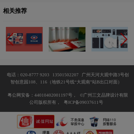
相关推荐
电话：020-8777 9203
13501502207
广州天河大观中路3号创
智创意园108、116（地铁21号线“大观南”站B出口对面）
粤公网安备：44010402001197号，
©广州三文品牌设计有限
公司版权所有，
粤ICP备09037611号