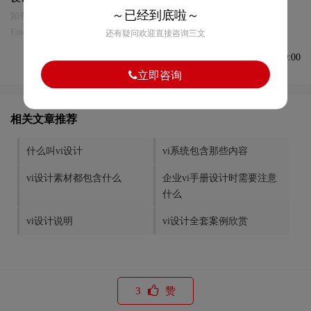
～已经到底啦～
如有内容侵犯您的合法权益，请及时与我们联系
Email:75696531@qq.com，我们将第一时间安排删除。
还有疑问欢迎直接咨询三文
发布于2021-12-22 09:00:00
立即咨询
相关文章推荐
什么叫vi设计
vi系统包含那些内容
vi设计素材都包含什么
企业vi手册设计时需要注意
什么
vi设计说明
vi设计全套案例欣赏
3
赞