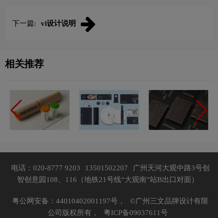
下一篇:
vi设计说明
相关推荐
电话：020-8777 9203
13501502207
广州天河大观中路3号创
智创意园108、116（地铁21号线“大观南”站B出口对面）
粤公网安备：44010402001197号，
©广州三文品牌设计有限
公司版权所有，
粤ICP备09037611号