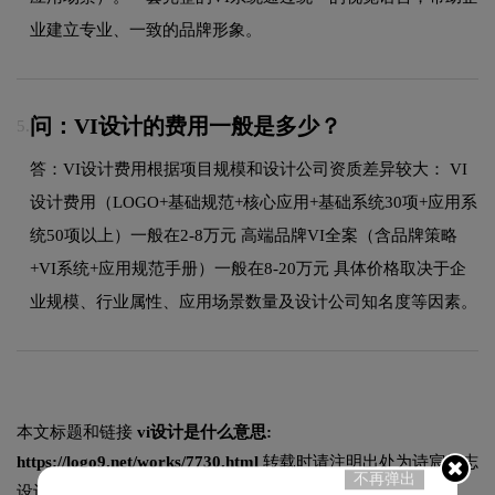
业建立专业、一致的品牌形象。
问：VI设计的费用一般是多少？
5.
答：VI设计费用根据项目规模和设计公司资质差异较大： VI
设计费用（LOGO+基础规范+核心应用+基础系统30项+应用系
统50项以上）一般在2-8万元 高端品牌VI全案（含品牌策略
+VI系统+应用规范手册）一般在8-20万元 具体价格取决于企
业规模、行业属性、应用场景数量及设计公司知名度等因素。
本文标题和链接
vi设计是什么意思:
https://logo9.net/works/7730.html
转载时请注明出处为诗宸标志
不再弹出
设计及本链接!