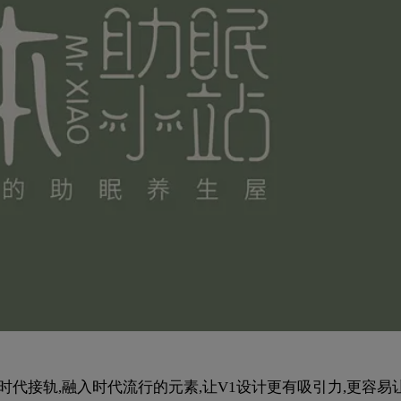
时代接轨,融入时代流行的元素,让V1设计更有吸引力,更容易