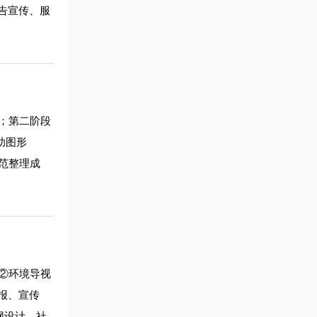
告宣传、服
；第二阶段
助图形
范整理成
②环境导视
报、宣传
网设计、社