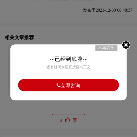
发布于2021-12-30 08:48:37
相关文章推荐
不再弹出
教育品牌vi设计思路有哪些
中餐厅VI设计都有哪些原则
～已经到底啦～
互联网vi设计包括哪些内容
冰激凌vi设计有哪些方法与
还有疑问欢迎直接咨询三文
技巧
服饰行业vi设计手册需要注
婴儿用品vi设计的概念是什
立即咨询
意什么
么
3
赞