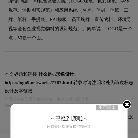
牌"的问题。VI包含基础系统（LOGO规范、色彩规范、字体
规范、辅助图形规范）和应用系统（名片、信封、信纸、工
牌、纸杯、手提袋、PPT模板、员工胸牌、宣传物料、环境导
视等全套企业视觉物料的设计规范）。简单说，LOGO是一个
点，VI是一个面。
本文标题和链接
什么是vi形象设计:
https://logo9.net/works/7787.html
转载时请注明出处为诗宸标志
设计及本链接!
如有内容侵犯您的合法权益，请及时与我们联系
Email:75696531@qq.com，我们将第一时间安排删除。
不再弹出
发布于2022-01-02 08:47:26
～已经到底啦～
还有疑问欢迎直接咨询三文