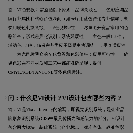
答：VI色彩设计需遵循以下原则：品牌关联性——色彩应与品
牌行业属性和核心价值匹配（如医疗用蓝色传递专业信赖，餐
饮用暖色刺激食欲）；识别独特性——尽量避开竞品常用的色
彩组合，形成差异化识别；系统延展性——主色一般1-2种，
辅助色3-5种，确保在各类应用场景中协调统一；受众适应性
——考虑目标受众的文化背景和色彩偏好；应用可行性——确
保色彩在不同材质和工艺中都能准确呈现，提供
CMYK/RGB/PANTONE等多色值标注。
问：什么是VI设计？VI设计包含哪些内容？
2.
答：VI是Visual Identity的缩写，即视觉识别系统，是企业品
牌形象识别系统(CIS)中最具传播力和感染力的部分。VI设计
包含两大模块：基础系统（企业标志、标准字体、标准色彩、