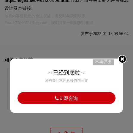
https://logo9.net/works/7856.html
转载时请注明出处为诗宸标志
设计及本链接!
如有内容侵犯您的合法权益，请及时与我们联系
Email:75696531@qq.com，我们将第一时间安排删除。
发布于2022-01-13 08:56:04
相关文章推荐
不再弹出
～已经到底啦～
品牌vi设计有哪些要点
怎么样vi设计才算是优秀的
还有疑问欢迎直接咨询三文
医院vi形象设计意义有哪些
品牌vi设计如何才能让客户
记忆深刻
立即咨询
餐饮vi设计特点有哪些
企业品牌vi设计思路有哪些