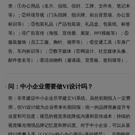
类：①办公用品（名片、信纸、信封、工牌、文件夹、笔记本
等）；②环境导视（门头招牌、指示牌、前台背景墙、办公室
标识等）；③包装礼品（产品包装袋、礼品盒、包装纸、标签
等）；④广告宣传（海报、宣传册、展架、PPT模板等）；⑤
服装服饰（员工工服、胸针、领带等）；⑥交通工具（车身广
告、车内标识等）；⑦数字媒体（官网设计、社交媒体头像、
邮件签名等）；⑧活动物料（邀请函、背景板、签到墙等）。
问：中小企业需要做VI设计吗？
4.
答：非常建议中小企业尽早建立VI系统。虽然初期投入一定费
用，但VI设计能为企业带来长期回报：统一的品牌形象提升专
业度和可信度；规范的视觉系统降低沟通和宣传成本；持续的
视觉曝光增强品牌记忆度和辨识度。对于中小企业，可以从基
础VI套餐入手（LOGO+核心办公用品+基础规范），后期根据