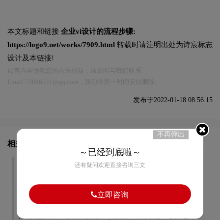
本文标题和链接
企业vi设计的流程步骤:
https://logo9.net/works/7909.html
转载时请注明出处为诗宸标志
设计及本链接!
如有内容侵犯您的合法权益，请及时与我们联系
Email:75696531@qq.com，我们将第一时间安排删除。
发布于2022-01-18 08:56:15
不再弹出
相关文章推荐
～已经到底啦～
还有疑问欢迎直接咨询三文
企业vi设计的四大原则是什
品牌vi设计的详细概述
么
立即咨询
企业vi设计遵循标准是什么
完整的vi设计包含哪些内容
好的品牌vi设计有什么作用
品牌vi设计手册应该注意哪