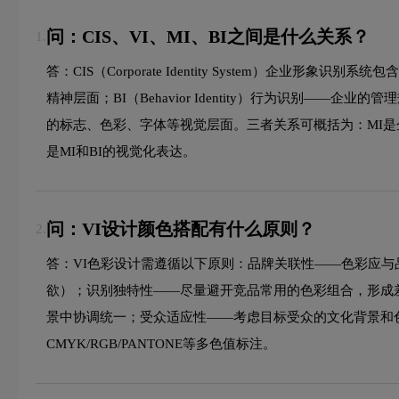
问：CIS、VI、MI、BI之间是什么关系？
1.
答：CIS（Corporate Identity System）企业形象
精神层面；BI（Behavior Identity）行为识别——企业的
的标志、色彩、字体等视觉层面。三者关系可概括为：MI是企业
是MI和BI的视觉化表达。
问：VI设计颜色搭配有什么原则？
2.
答：VI色彩设计需遵循以下原则：品牌关联性——色彩应
欲）；识别独特性——尽量避开竞品常用的色彩组合，形成差
景中协调统一；受众适应性——考虑目标受众的文化背景和
CMYK/RGB/PANTONE等多色值标注。