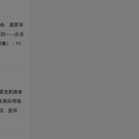
、使命、愿景等
觉识别——企业
形象），VI
暖色刺激食
各类应用场
现，提供