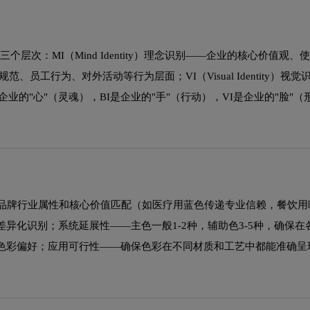
识别系统包含三个层次：MI（Mind Identity）理念识别——企业的核心价值观
管理规范、员工行为、对外活动等行为层面；VI（Visual Identity）视
的"心"（灵魂），BI是企业的"手"（行动），VI是企业的"脸"（
与品牌行业属性和核心价值匹配（如医疗用蓝色传递专业信赖，餐饮用
异化识别；系统延展性——主色一般1-2种，辅助色3-5种，确保在
色彩偏好；应用可行性——确保色彩在不同材质和工艺中都能准确呈