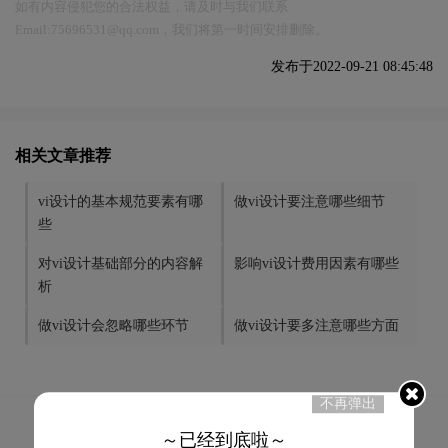
如有内容侵犯您的合法权益，请及时与我们联系
Email:75696531@qq.com，我们将第一时间安排删除。
发布于2022-09-21 08:45:48
相关文章推荐
vi设计的基本规范要素有哪
做vi设计要注意哪些细节
些
对vi设计基础部分的内容解
影响vi设计费用因素有哪些
析
做vi设计会忽略哪些环节
做vi设计要多注意哪些方面
不再弹出
3
赞
～已经到底啦～