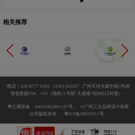
相关推荐
电话：020-8777 9203
13501502207
广州天河大观中路3号创
智创意园108、116（地铁21号线“大观南”站B出口对面）
粤公网安备：44010402001197号，
©广州三文品牌设计有限
公司版权所有，
粤ICP备09037611号