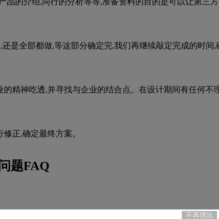
于产品的介绍,同行的分析等等,准备资料的目的是可以让第三
,还是全部都做,等这部分确定完,我们再继续敲定完成的时间,
业的精神吃透,并寻找与企业的结合点。在设计期间有任何不
行修正,确定最终方案。
问题FAQ
不再弹出
业访谈、行业分析、竞品研究、受众洞察），明确品牌定位与设计方向