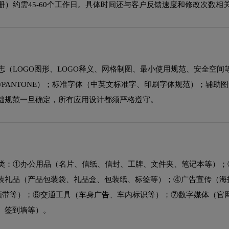
册）约需45-60个工作日。具体时间还与客户反馈速度和修改次数相
志（LOGO图形、LOGO释义、网格制图、最小使用规范、安全空间
B/PANTONE）；标准字体（中英文标准字、印刷字体规范）；辅助
础规范一旦确定，所有应用设计都须严格遵守。
大类：①办公用品（名片、信纸、信封、工牌、文件夹、笔记本等）；
装礼品（产品包装袋、礼品盒、包装纸、标签等）；④广告宣传（海
、领带等）；⑥交通工具（车身广告、车内标识等）；⑦数字媒体（官
、签到墙等）。