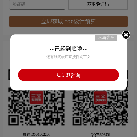
获取验证码
立即获取logo设计预算
不再弹出
～已经到底啦～
扫我马上1对1沟通
还有疑问欢迎直接咨询三文
量身打造专属品牌包装设计
立即咨询
微信13501502207
QQ75696531