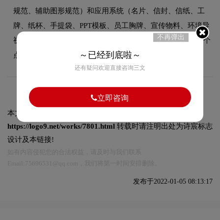
规范、辅助图形规范）和应用系统（名片、信封、信纸、工
牌、纸杯、手提袋、PPT模板、员工胸牌、宣传物料、环境导
不再弹出
视等全套企业视觉物料的设计规范）。简单说，LOGO是一个
～已经到底啦～
点，VI是一个面。
还有疑问欢迎直接咨询三文
立即咨询
本文标题和链接
学校vi是如何设计:
https://logo9.net/works/7801.html
转载时请注明出处为诗宸标志
设计及本链接!
如有内容侵犯您的合法权益，请及时与我们联系
Email:75696531@qq.com，我们将第一时间安排删除。
发布于2022-01-05 08:13:17