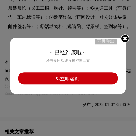
服装服饰（员工工服、胸针、领带等）；⑥交通工具（车身广
告、车内标识等）；⑦数字媒体（官网设计、社交媒体头像、
邮件签名等）；⑧活动物料（邀请函、背景板、签到墙等）。
不再弹出
～已经到底啦～
还有疑问欢迎直接咨询三文
本文标题和链接
一整套vi设计有哪些流程:
https://logo9.net/works/7814.html
转载时请注明出处为诗宸标志
设计及本链接!
立即咨询
如有内容侵犯您的合法权益，请及时与我们联系
Email:75696531@qq.com，我们将第一时间安排删除。
发布于2022-01-07 08:46:20
相关文章推荐