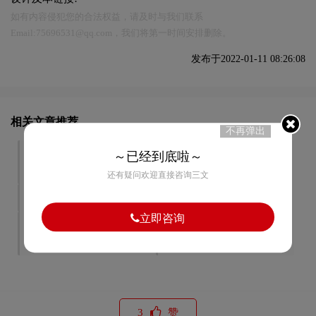
如有内容侵犯您的合法权益，请及时与我们联系
Email:75696531@qq.com，我们将第一时间安排删除。
发布于2022-01-11 08:26:08
相关文章推荐
不再弹出
企业vi设计影响的因素是什
企业vi设计应该重视哪些方
～已经到底啦～
么
面
还有疑问欢迎直接咨询三文
形象vi设计前需要哪些准备
高端vi设计是这样的
立即咨询
企业vi形象设计如何才能深
形象vi设计正确方法是什么
入人心
3
赞