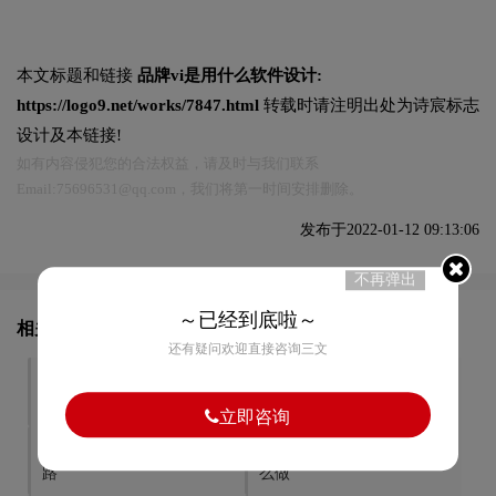
本文标题和链接
品牌vi是用什么软件设计:
https://logo9.net/works/7847.html
转载时请注明出处为诗宸标志
设计及本链接!
如有内容侵犯您的合法权益，请及时与我们联系
Email:75696531@qq.com，我们将第一时间安排删除。
发布于2022-01-12 09:13:06
不再弹出
～已经到底啦～
相关文章推荐
还有疑问欢迎直接咨询三文
品牌vi形象设计存在的意义
品牌vi设计精美制作要点是
什么
立即咨询
品牌vi设计需要掌握哪些思
高质量的品牌vi设计应该怎
路
么做