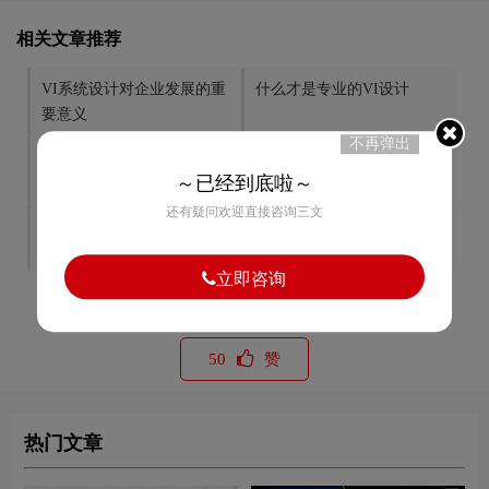
相关文章推荐
VI系统设计对企业发展的重
什么才是专业的VI设计
要意义
不再弹出
VI设计能为企业带来什么价
VI设计中人性化应该如何体
～已经到底啦～
值
现
还有疑问欢迎直接咨询三文
VI设计中不可忽视的人性化
学校vi设计的重要性及功能
思考
立即咨询
50
赞
热门文章