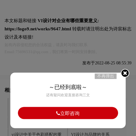
本文标题和链接
VI设计对企业有哪些重要意义:
https://logo9.net/works/9647.html
转载时请注明出处为诗宸标志
设计及本链接!
如有内容侵犯您的合法权益，请及时与我们联系
Email:75696531@qq.com，我们将第一时间安排删除。
发布于2022-08-25 08:55:39
不再弹出
～已经到底啦～
相关文章推荐
还有疑问欢迎直接咨询三文
VI设计对企业有什么经济价
VI设计核心理念是什么
值
立即咨询
VI设计项目清单
VI设计计划的注意事项
vi设计中关于色彩搭配的重
VI设计与品牌的关系