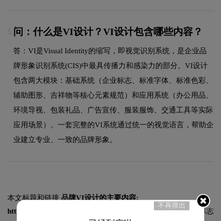
问：什么是VI设计？VI设计包含哪些内容？
5.
答：VI是Visual Identity的缩写，即视觉识别系统，是企业品
牌形象识别系统(CIS)中最具传播力和感染力的部分。VI设计
包含两大模块：基础系统（企业标志、标准字体、标准色彩、
辅助图形、吉祥物等核心元素规范）和应用系统（办公用品、
环境导视、包装礼品、广告宣传、服装服饰、交通工具等实际
应用场景）。一套完整的VI系统通过统一的视觉语言，帮助企
业建立专业、一致的品牌形象。
本文标题和链接
品牌VI设计的主要内容:
不再弹出
https://logo9.net/works/9650.html
转载时请注明出处为诗宸标志