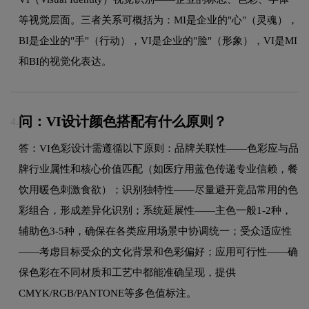
等视觉层面。三者关系可概括为：MI是企业的"心"（灵魂），
BI是企业的"手"（行动），VI是企业的"脸"（形象），VI是MI
和BI的视觉化表达。
问：VI设计颜色搭配有什么原则？
4.
答：VI色彩设计需遵循以下原则：品牌关联性——色彩应与品
牌行业属性和核心价值匹配（如医疗用蓝色传递专业信赖，餐
饮用暖色刺激食欲）；识别独特性——尽量避开竞品常用的色
彩组合，形成差异化识别；系统延展性——主色一般1-2种，
辅助色3-5种，确保在各类应用场景中协调统一；受众适应性
——考虑目标受众的文化背景和色彩偏好；应用可行性——确
保色彩在不同材质和工艺中都能准确呈现，提供
CMYK/RGB/PANTONE等多色值标注。