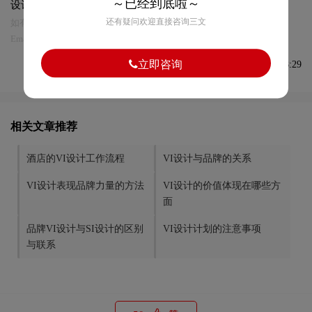
～已经到底啦～
设计及本链接!
还有疑问欢迎直接咨询三文
如有内容侵犯您的合法权益，请及时与我们联系
Email:75696531@qq.com，我们将第一时间安排删除。
立即咨询
发布于2022-08-26 08:28:29
相关文章推荐
酒店的VI设计工作流程
VI设计与品牌的关系
VI设计表现品牌力量的方法
VI设计的价值体现在哪些方
面
品牌VI设计与SI设计的区别
VI设计计划的注意事项
与联系