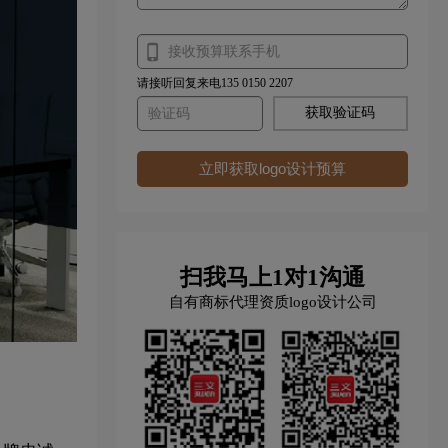
请接听回复来电135 0150 2207
获取验证码
立即获取logo设计预算
扫我马上1对1沟通
自有商标代理资质logo设计公司